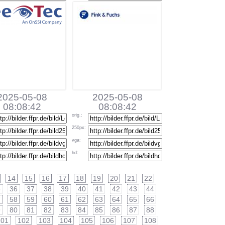
2025-05-08
2025-05-08
08:08:42
08:08:42
orig
.:
250px
:
vga
:
hd
:
14
15
16
17
18
19
20
21
22
5
36
37
38
39
40
41
42
43
44
7
58
59
60
61
62
63
64
65
66
9
80
81
82
83
84
85
86
87
88
101
102
103
104
105
106
107
108