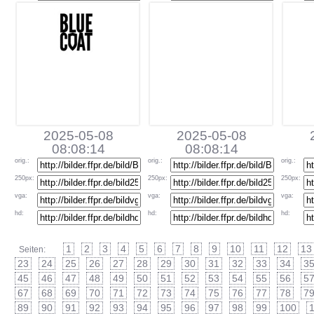
2025-05-08
2025-05-08
08:08:14
08:08:14
orig
.:
orig
.:
orig
.:
250px
:
250px
:
250px
:
vga
:
vga
:
vga
:
hd
:
hd
:
hd
:
1
2
3
4
5
6
7
8
9
10
11
12
13
Seiten:
23
24
25
26
27
28
29
30
31
32
33
34
3
45
46
47
48
49
50
51
52
53
54
55
56
5
67
68
69
70
71
72
73
74
75
76
77
78
7
89
90
91
92
93
94
95
96
97
98
99
100