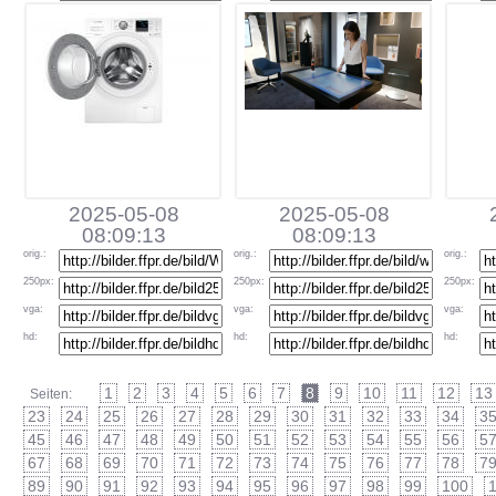
2025-05-08
2025-05-08
08:09:13
08:09:13
orig
.:
orig
.:
orig
.:
250px
:
250px
:
250px
:
vga
:
vga
:
vga
:
hd
:
hd
:
hd
:
1
2
3
4
5
6
7
8
9
10
11
12
13
Seiten:
23
24
25
26
27
28
29
30
31
32
33
34
3
45
46
47
48
49
50
51
52
53
54
55
56
5
67
68
69
70
71
72
73
74
75
76
77
78
7
89
90
91
92
93
94
95
96
97
98
99
100