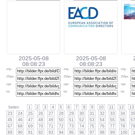
2025-05-08
2025-05-08
08:08:23
08:08:23
orig
.:
orig
.:
orig
.:
250px
:
250px
:
250px
:
vga
:
vga
:
vga
:
hd
:
hd
:
hd
:
1
2
3
4
5
6
7
8
9
10
11
12
13
Seiten:
23
24
25
26
27
28
29
30
31
32
33
34
3
45
46
47
48
49
50
51
52
53
54
55
56
5
67
68
69
70
71
72
73
74
75
76
77
78
7
89
90
91
92
93
94
95
96
97
98
99
100