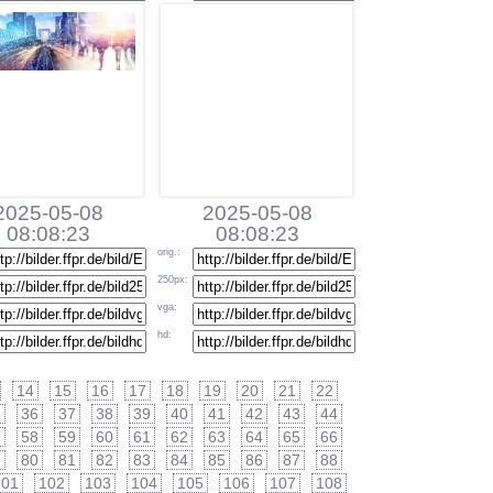
2025-05-08
2025-05-08
08:08:23
08:08:23
orig
.:
250px
:
vga
:
hd
:
14
15
16
17
18
19
20
21
22
5
36
37
38
39
40
41
42
43
44
7
58
59
60
61
62
63
64
65
66
9
80
81
82
83
84
85
86
87
88
101
102
103
104
105
106
107
108