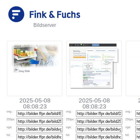
Bildserver
2025-05-08
2025-05-08
08:08:23
08:08:23
orig
.:
orig
.:
orig
.:
250px
:
250px
:
250px
:
vga
:
vga
:
vga
:
hd
:
hd
:
hd
: