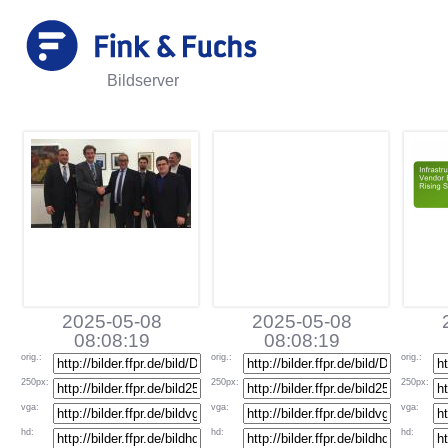
Bildserver
2025-05-08
2025-05-08
08:08:19
08:08:19
orig
.:
orig
.:
orig
.:
250px
:
250px
:
250px
:
vga
:
vga
:
vga
:
hd
:
hd
:
hd
: