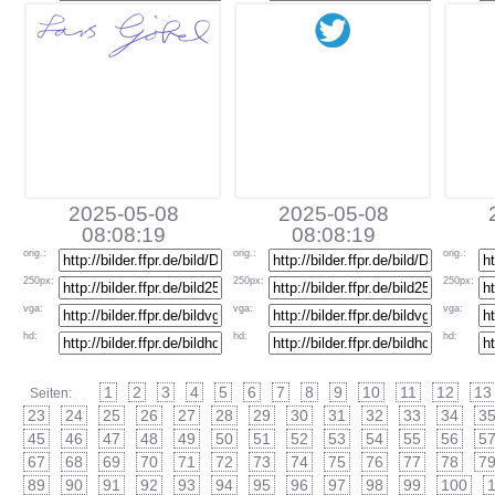
2025-05-08
2025-05-08
08:08:19
08:08:19
orig
.:
orig
.:
orig
.:
250px
:
250px
:
250px
:
vga
:
vga
:
vga
:
hd
:
hd
:
hd
:
1
2
3
4
5
6
7
8
9
10
11
12
13
Seiten:
23
24
25
26
27
28
29
30
31
32
33
34
3
45
46
47
48
49
50
51
52
53
54
55
56
5
67
68
69
70
71
72
73
74
75
76
77
78
7
89
90
91
92
93
94
95
96
97
98
99
100