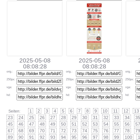
2025-05-08
2025-05-08
08:08:28
08:08:28
orig
.:
orig
.:
orig
.:
250px
:
250px
:
250px
:
vga
:
vga
:
vga
:
hd
:
hd
:
hd
:
1
2
3
4
5
6
7
8
9
10
11
12
13
Seiten:
23
24
25
26
27
28
29
30
31
32
33
34
3
45
46
47
48
49
50
51
52
53
54
55
56
5
67
68
69
70
71
72
73
74
75
76
77
78
7
89
90
91
92
93
94
95
96
97
98
99
100