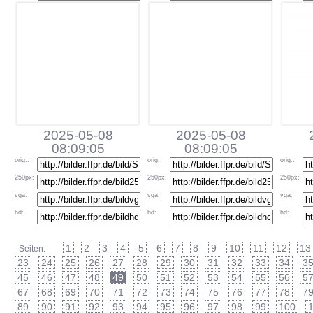
2025-05-08
2025-05-08
08:09:05
08:09:05
orig
.:
orig
.:
orig
.:
250px
:
250px
:
250px
:
vga
:
vga
:
vga
:
hd
:
hd
:
hd
:
1
2
3
4
5
6
7
8
9
10
11
12
13
Seiten:
23
24
25
26
27
28
29
30
31
32
33
34
3
45
46
47
48
49
50
51
52
53
54
55
56
5
67
68
69
70
71
72
73
74
75
76
77
78
7
89
90
91
92
93
94
95
96
97
98
99
100