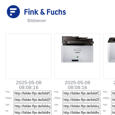
Bildserver
2025-05-08
2025-05-08
08:08:16
08:08:16
orig
.:
orig
.:
orig
.:
250px
:
250px
:
250px
:
vga
:
vga
:
vga
:
hd
:
hd
:
hd
: