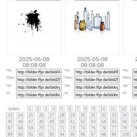
2025-05-08
2025-05-08
08:08:08
08:08:08
orig
.:
orig
.:
orig
.:
250px
:
250px
:
250px
:
vga
:
vga
:
vga
:
hd
:
hd
:
hd
:
1
2
3
4
5
6
7
8
9
10
11
12
13
Seiten:
23
24
25
26
27
28
29
30
31
32
33
34
3
45
46
47
48
49
50
51
52
53
54
55
56
5
67
68
69
70
71
72
73
74
75
76
77
78
7
89
90
91
92
93
94
95
96
97
98
99
100