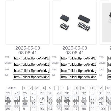
2025-05-08
2025-05-08
08:08:41
08:08:41
orig
.:
orig
.:
orig
.:
250px
:
250px
:
250px
:
vga
:
vga
:
vga
:
hd
:
hd
:
hd
:
1
2
3
4
5
6
7
8
9
10
11
12
13
Seiten:
23
24
25
26
27
28
29
30
31
32
33
34
3
45
46
47
48
49
50
51
52
53
54
55
56
5
67
68
69
70
71
72
73
74
75
76
77
78
7
89
90
91
92
93
94
95
96
97
98
99
100