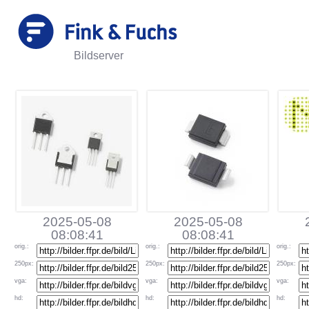
Bildserver
2025-05-08
2025-05-08
08:08:41
08:08:41
orig
.:
orig
.:
orig
.:
250px
:
250px
:
250px
:
vga
:
vga
:
vga
:
hd
:
hd
:
hd
: